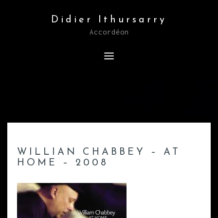
Skip
Didier Ithursarry
to
Accordéon
content
WILLIAN CHABBEY – AT
HOME – 2008