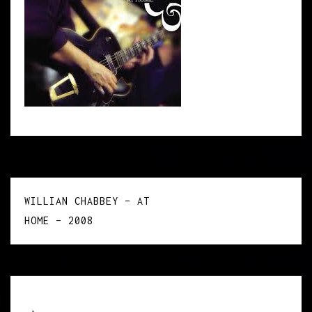
Navigation
WILLIAN CHABBEY – AT
de
HOME – 2008
l’article