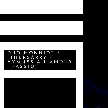
DUO MONNIOT /
ITHURSARRY –
HYMNES À L’AMOUR
: PASSION