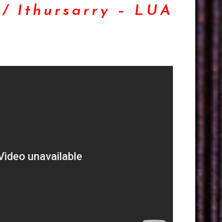
/ Ithursarry – LUA