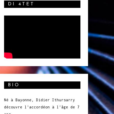
DI 4TET
BIO
Né à Bayonne, Didier Ithursarry
découvre l’accordéon à l’âge de 7