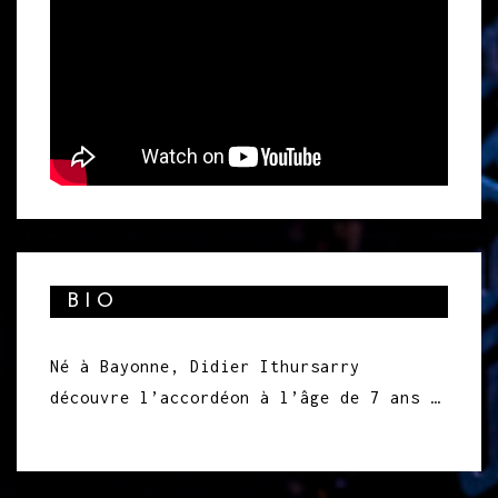
BIO
Né à Bayonne, Didier Ithursarry
découvre l’accordéon à l’âge de 7 ans …