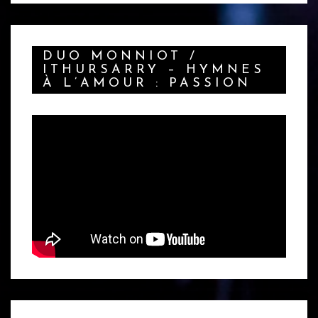
DUO MONNIOT /
ITHURSARRY – HYMNES
À L’AMOUR : PASSION