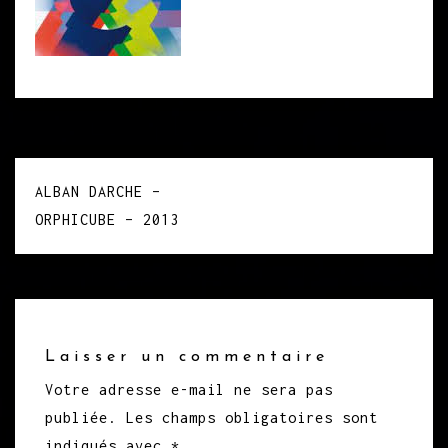
Navigation
ALBAN DARCHE –
de
ORPHICUBE – 2013
l’article
Laisser un commentaire
Votre adresse e-mail ne sera pas
publiée.
Les champs obligatoires sont
indiqués avec
*