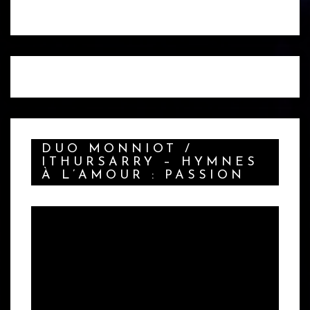
DUO MONNIOT /
ITHURSARRY – HYMNES
À L’AMOUR : PASSION