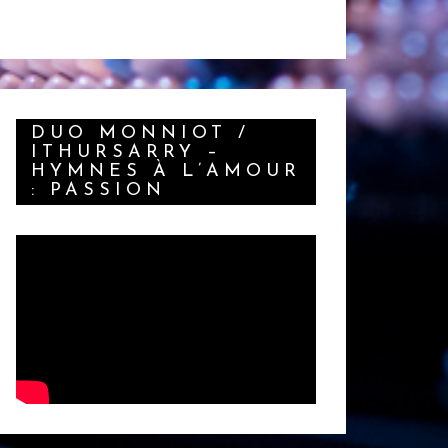
DUO MONNIOT /
ITHURSARRY –
HYMNES À L’AMOUR
: PASSION