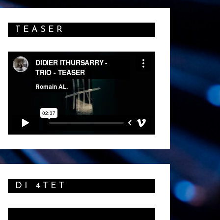
TEASER
DI 4TET