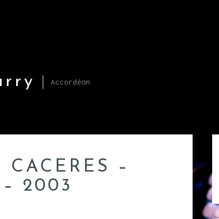
arry
Accordéon
 CACERES –
– 2003