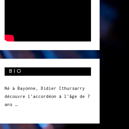
BIO
Né à Bayonne, Didier Ithursarry
découvre l’accordéon à l’âge de 7
ans …