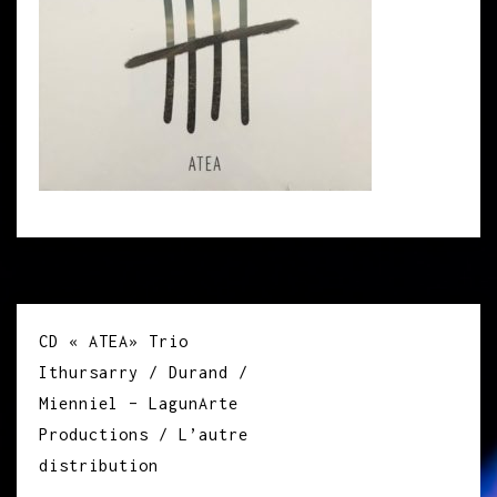
Navigation
CD « ATEA» Trio
de
Ithursarry / Durand /
l’article
Mienniel – LagunArte
Productions / L’autre
distribution