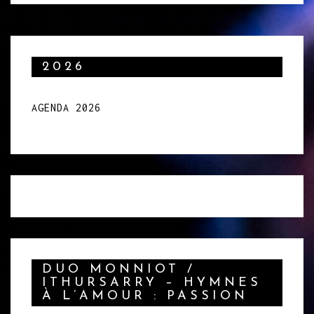
2026
AGENDA 2026
DUO MONNIOT /
ITHURSARRY – HYMNES
À L’AMOUR : PASSION