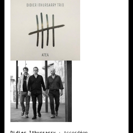
Didier Ithursarry
: Accordéon.