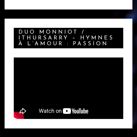
DUO MONNIOT /
ITHURSARRY – HYMNES
À L’AMOUR : PASSION