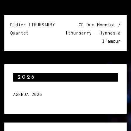
Navigation
Didier ITHURSARRY
CD Duo Monniot /
de
Quartet
Ithursarry – Hymnes à
l’article
l’amour
2026
AGENDA 2026