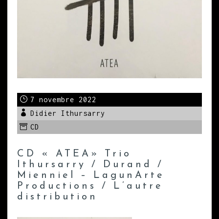
7 novembre 2022
Didier Ithursarry
CD
CD « ATEA» Trio
Ithursarry / Durand /
Mienniel – LagunArte
Productions / L’autre
distribution