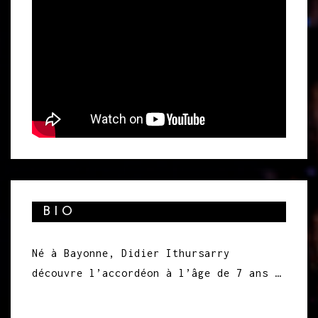
BIO
Né à Bayonne, Didier Ithursarry
découvre l’accordéon à l’âge de 7 ans …