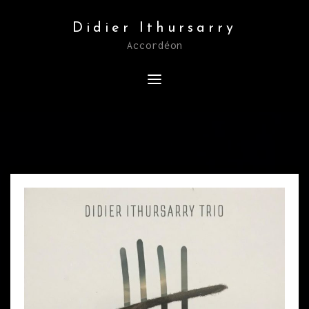
Skip
Didier Ithursarry
to
Accordéon
content